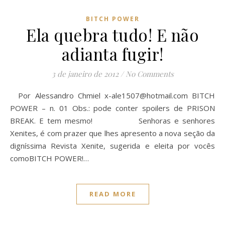
BITCH POWER
Ela quebra tudo! E não
adianta fugir!
3 de janeiro de 2012
/
No Comments
Por Alessandro Chmiel
x-ale1507@hotmail.com
BITCH
POWER – n. 01 Obs.: pode conter spoilers de PRISON
BREAK. E tem mesmo! Senhoras e senhores
Xenites, é com prazer que lhes apresento a nova seção da
digníssima Revista Xenite, sugerida e eleita por vocês
comoBITCH POWER!…
READ MORE