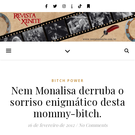
BITCH POWER
Nem Monalisa derruba o
sorriso enigmático desta
mommy-bitch.
16 de fevereiro de 2012
/
No Comments