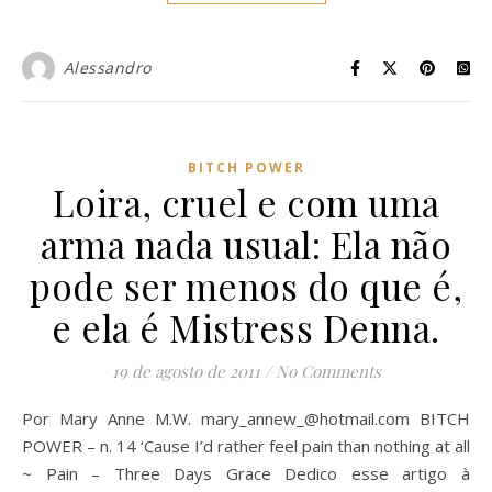
Alessandro
BITCH POWER
Loira, cruel e com uma
arma nada usual: Ela não
pode ser menos do que é,
e ela é Mistress Denna.
19 de agosto de 2011
/
No Comments
Por Mary Anne M.W.
mary_annew_@hotmail.com
BITCH
POWER – n. 14 ‘Cause I’d rather feel pain than nothing at all
~ Pain – Three Days Grace Dedico esse artigo à