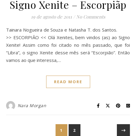
Signo Xenite – Escorpiãp
19 de agosto de 2011
/
No Comments
Tainara Nogueira de Souza e Natasha T. dos Santos.
>> ESCORPIÃO << Olá Xenites, bem vindos (as) ao Signo
Xenite! Assim como foi citado no mês passado, que foi
“Libra”, o signo Xenite desse mês será “Escorpião”. Então
vamos ao que interessa,…
READ MORE
Nara Morgan
1
2