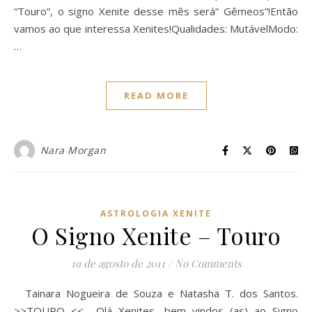
“Touro”, o signo Xenite desse mês será” Gêmeos”!Então
vamos ao que interessa Xenites!Qualidades: MutávelModo:
…
READ MORE
Nara Morgan
ASTROLOGIA XENITE
O Signo Xenite – Touro
19 de agosto de 2011
/
No Comments
Tainara Nogueira de Souza e Natasha T. dos Santos.
>>TOURO << Olá Xenites, bem vindos (as) ao Signo