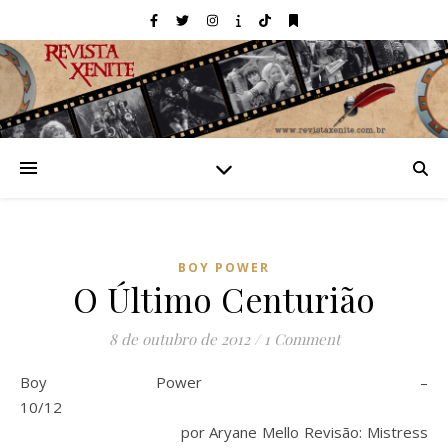
BOY POWER
O Último Centurião
8 de outubro de 2012
/
1 Comment
Boy Power –
10/12
por Aryane Mello Revisão: Mistress