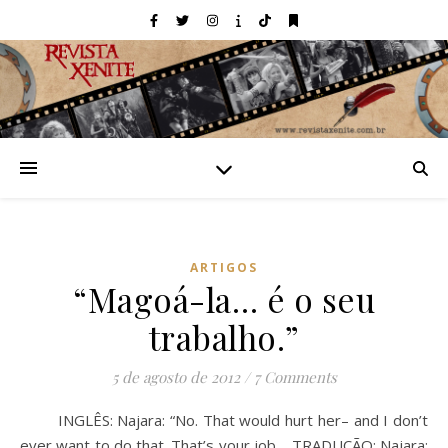
ARTIGOS
“Magoá-la… é o seu
trabalho.”
5 de agosto de 2012
/
7 Comments
INGLÊS: Najara: “No. That would hurt her– and I don’t
ever want to do that. That’s your job. TRADUÇÃO: Najara: