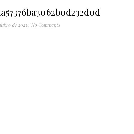
da57376ba3062b0d232d0d
tubro de 2023
/
No Comments