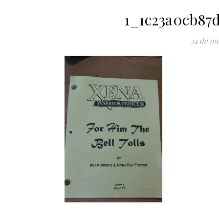
1_1c23a0cb87
24 de ou