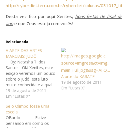
http://cyberdiet.terra.com.br/cyberdiet/colunas/031017_fit_jiu
Desta vez fico por aqui Xenítes,
boas festas de final de
ano
e que Zeus esteja com vocês!
Relacionado
A ARTE DAS ARTES
MARCIAIS: JUDÔ
By: Natasha T. dos
Santos Olá Xenítes, este
edição veremos um pouco
A arte do KARATE
sobre o Judô, esta luto
19 de agosto de 2011
muito conhecida e a qual
Em "Lutas X"
já estava devendo a
19 de agosto de 2011
tempos para mostrar a
Em "Lutas X"
vocês, então, vamos
Se o Olimpo fosse uma
lá!Judô/Origem &
escola
HistóriaO judô é uma arte
OBardo Estive
marcial esportiva. Foi
pensando em como os
criado no Japão, em…