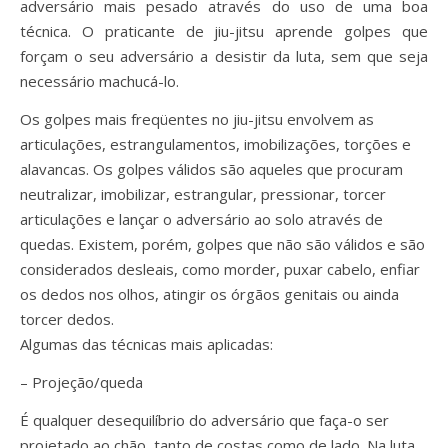
adversário mais pesado através do uso de uma boa
técnica. O praticante de jiu-jitsu aprende golpes que
forçam o seu adversário a desistir da luta, sem que seja
necessário machucá-lo.
Os golpes mais freqüentes no jiu-jitsu envolvem as
articulações, estrangulamentos, imobilizações, torções e
alavancas. Os golpes válidos são aqueles que procuram
neutralizar, imobilizar, estrangular, pressionar, torcer
articulações e lançar o adversário ao solo através de
quedas. Existem, porém, golpes que não são válidos e são
considerados desleais, como morder, puxar cabelo, enfiar
os dedos nos olhos, atingir os órgãos genitais ou ainda
torcer dedos.
Algumas das técnicas mais aplicadas:
– Projeção/queda
É qualquer desequilíbrio do adversário que faça-o ser
projetado ao chão, tanto de costas como de lado. Na luta