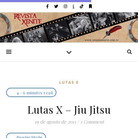
LUTAS X
4 - 6 minutes read
Lutas X – Jiu Jitsu
19 de agosto de 2011
/
1 Comment
Reader Mode