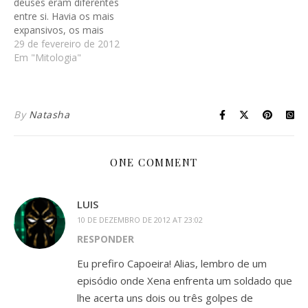
deuses eram diferentes
entre si. Havia os mais
expansivos, os mais
retraídos, os mais fúteis e
29 de fevereiro de 2012
os mais concentrados. Na
Em "Mitologia"
hora, me veio uma
comparação: o Monte
Olimpo era quase como
uma escola de ensino
By
Natasha
médio! Então, tive a idéia
de ver em…
ONE COMMENT
LUIS
10 DE DEZEMBRO DE 2012 AT 23:02
RESPONDER
Eu prefiro Capoeira! Alias, lembro de um
episódio onde Xena enfrenta um soldado que
lhe acerta uns dois ou três golpes de