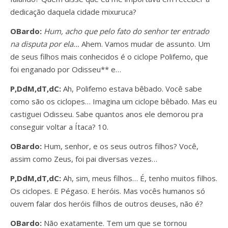
dedicação daquela cidade mixuruca?
OBardo:
Hum, acho que pelo fato do senhor ter entrado
na disputa por ela…
Ahem. Vamos mudar de assunto. Um
de seus filhos mais conhecidos é o ciclope Polifemo, que
foi enganado por Odisseu** e…
P,DdM,dT,dC:
Ah, Polifemo estava bêbado. Você sabe
como são os ciclopes… Imagina um ciclope bêbado. Mas eu
castiguei Odisseu. Sabe quantos anos ele demorou pra
conseguir voltar a Ítaca? 10.
OBardo:
Hum, senhor, e os seus outros filhos? Você,
assim como Zeus, foi pai diversas vezes…
P,DdM,dT,dC:
Ah, sim, meus filhos… É, tenho muitos filhos.
Os ciclopes. E Pégaso. E heróis. Mas vocês humanos só
ouvem falar dos heróis filhos de outros deuses, não é?
OBardo:
Não exatamente. Tem um que se tornou