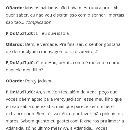
OBardo:
Mas os haitianos não tinham estrutura pra… Ah,
quer saber, eu não vou discutir isso com o senhor. Imortais
são tão…
complicados
.
P,DdM,dT,dC:
Ei, eu ouvi isso aí!
OBardo:
Bem, é verdade. Pra finalizar, o senhor gostaria
de deixar alguma mensagem para os xenites?
P,DdM,dT,dC:
Claro. Han, peraí… como é mesmo o nome
daquele meu filho?
OBardo:
Percy Jackson.
P,DdM,dT,dC:
Ah, sim. Xenites, além de Xena, peço que
vocês dêem apoio para Percy Jackson, esse meu filho que
eu não sabia que existia, mas que parece ser um herói
extraordinário. Bem, é isso. Ah, e por favor, não poluam os
mares. Sabem quanto eu gastei com faxineiros pra limpar a
Atlântida, só no último mês? Ah, a Atlântida… Vocês