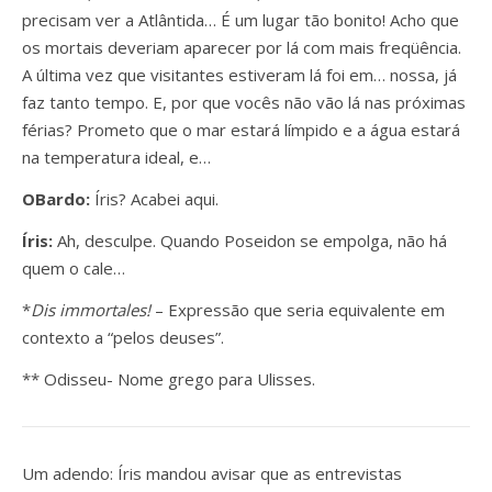
precisam ver a Atlântida… É um lugar tão bonito! Acho que
os mortais deveriam aparecer por lá com mais freqüência.
A última vez que visitantes estiveram lá foi em… nossa, já
faz tanto tempo. E, por que vocês não vão lá nas próximas
férias? Prometo que o mar estará límpido e a água estará
na temperatura ideal, e…
OBardo:
Íris? Acabei aqui.
Íris:
Ah, desculpe. Quando Poseidon se empolga, não há
quem o cale…
*
Dis immortales!
– Expressão que seria equivalente em
contexto a “pelos deuses”.
** Odisseu- Nome grego para Ulisses.
Um adendo: Íris mandou avisar que as entrevistas