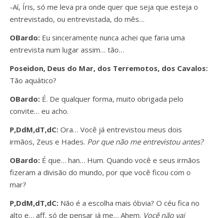
-Aí, Íris, só me leva pra onde quer que seja que esteja o
entrevistado, ou entrevistada, do mês…
OBardo:
Eu sinceramente nunca achei que faria uma
entrevista num lugar assim… tão…
Poseidon, Deus do Mar, dos Terremotos, dos Cavalos:
Tão aquático?
OBardo:
É. De qualquer forma, muito obrigada pelo
convite… eu acho.
P,DdM,dT,dC:
Ora… Você já entrevistou meus dois
irmãos, Zeus e Hades.
Por que não me entrevistou antes?
OBardo:
É que… han… Hum. Quando você e seus irmãos
fizeram a divisão do mundo, por que você ficou com o
mar?
P,DdM,dT,dC:
Não é a escolha mais óbvia? O céu fica no
alto e… aff, só de pensar já me… Ahem.
Você não vai