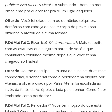
publicar isso na entrevista!
E o submundo… bem, só meu
irmão emo pra querer ter pra si um lugar daqueles.
OBardo:
Você foi criado com os demônios telquines,
demônios com cabeça de cão e corpo de peixe. Essa
bizarrice o afetou de alguma forma?
P,DdM,dT,dC:
Bizarrice?
Dis Immortales*!
Mais respeito
com as criaturas que surgiram antes de você e que
continuarão existindo mesmo depois que você tenha
chegado ao Hades!
OBardo:
Ah, me desculpe… Em uma de suas histórias mais
conhecidas, o senhor sai como o perdedor: na disputa por
Atenas, a oliveira criada por Palas Atena foi escolhida ao
invés da fonte da Acrópole, criada pelo senhor. Como é ser
lembrado como perdedor?
P,DdM,dT,dC:
Perdedor?? Você tem noção do que está
falando? Quem disse que eu me importava em receber a