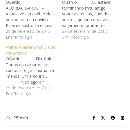
OBardo -
OBardo Eu estava
ACORDA, BARDO! –
terminando meu artigo
Aquela voz já conhecida
sobre as musas, queridos
berrou no meu ouvido.
xenites, quando uma voz
Pulei de susto. Eu estava
vagamente familiar me
dormindo. -Íris, isso são
29 de fevereiro de 2012
chamou. Era a mensageira
29 de fevereiro de 2012
horas? –Peguei meu
Em "Mitologia"
dos deuses, Ísis... -É
Em "Mitologia"
relógio. 2:36. Fazia só 10
Íris! Íris! –a mensageira me
Atena: Apenas uma vilã do
minutos que eu tinha
fuzilou com os olhos. –Ísis
xenaverse?
deitado. A deusa-
é aquela deusa egípcia!
OBardo Fila. Calor.
mensageira olhou pra
Meu nome é ÍRIS! -Ah, me
Todos os calouros dos
mim, com desdém. -Não
desculpa. Eu tenho um
cursos integrais numa fila
fui eu quem mandou você
problema…
imensa. Um arco-íris...
ficar acordado até…
“Não agora.“
Como se
29 de fevereiro de 2012
adiantasse eu ter pensado
Em "Mitologia"
isso. Aquela voz estridente
e já tão conhecida berra:
-BARDO! Mais uma
entrevista pra você.
By
OBardo
Senti os olhares
curiosos dos outros