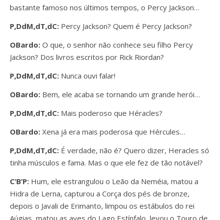
bastante famoso nos últimos tempos, o Percy Jackson…
P,DdM,dT,dC:
Percy Jackson? Quem é Percy Jackson?
OBardo:
O que, o senhor não conhece seu filho Percy
Jackson? Dos livros escritos por Rick Riordan?
P,DdM,dT,dC:
Nunca ouvi falar!
OBardo:
Bem, ele acaba se tornando um grande herói…
P,DdM,dT,dC:
Mais poderoso que Héracles?
OBardo:
Xena já era mais poderosa que Hércules…
P,DdM,dT,dC:
É verdade, não é? Quero dizer, Heracles só
tinha músculos e fama. Mas o que ele fez de tão notável?
C’B’P:
Hum, ele estrangulou o Leão da Neméia, matou a
Hidra de Lerna, capturou a Corça dos pés de bronze,
depois o Javali de Erimanto, limpou os estábulos do rei
Aúgias, matou as aves do Lago Estínfalo, levou o Touro de