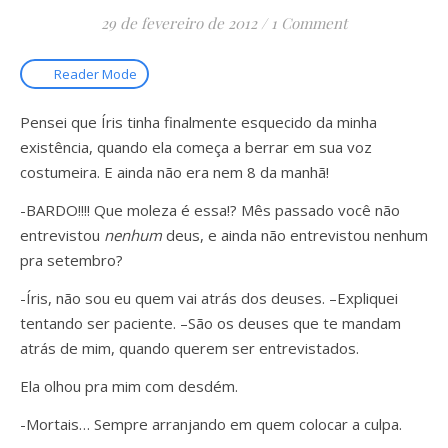
29 de fevereiro de 2012
/
1 Comment
Reader Mode
Pensei que Íris tinha finalmente esquecido da minha
existência, quando ela começa a berrar em sua voz
costumeira. E ainda não era nem 8 da manhã!
-BARDO!!!! Que moleza é essa!? Mês passado você não
entrevistou
nenhum
deus, e ainda não entrevistou nenhum
pra setembro?
-Íris, não sou eu quem vai atrás dos deuses. –Expliquei
tentando ser paciente. –São os deuses que te mandam
atrás de mim, quando querem ser entrevistados.
Ela olhou pra mim com desdém.
-Mortais… Sempre arranjando em quem colocar a culpa.