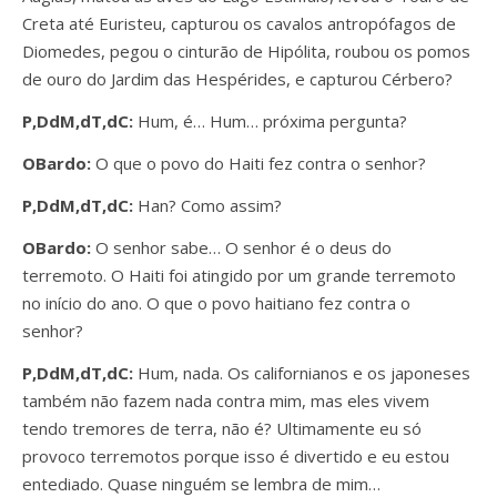
Creta até Euristeu, capturou os cavalos antropófagos de
Diomedes, pegou o cinturão de Hipólita, roubou os pomos
de ouro do Jardim das Hespérides, e capturou Cérbero?
P,DdM,dT,dC:
Hum, é… Hum… próxima pergunta?
OBardo:
O que o povo do Haiti fez contra o senhor?
P,DdM,dT,dC:
Han? Como assim?
OBardo:
O senhor sabe… O senhor é o deus do
terremoto. O Haiti foi atingido por um grande terremoto
no início do ano. O que o povo haitiano fez contra o
senhor?
P,DdM,dT,dC:
Hum, nada. Os californianos e os japoneses
também não fazem nada contra mim, mas eles vivem
tendo tremores de terra, não é? Ultimamente eu só
provoco terremotos porque isso é divertido e eu estou
entediado. Quase ninguém se lembra de mim…