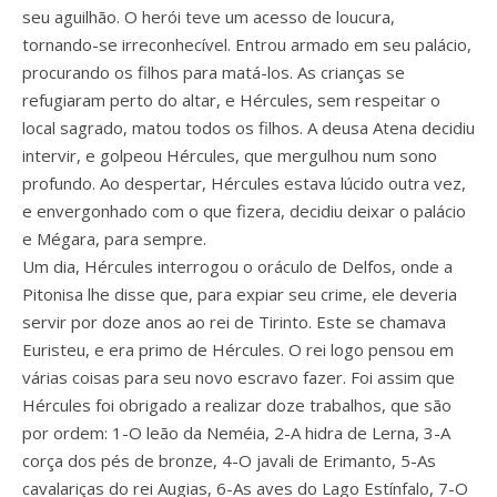
seu aguilhão. O herói teve um acesso de loucura,
tornando-se irreconhecível. Entrou armado em seu palácio,
procurando os filhos para matá-los. As crianças se
refugiaram perto do altar, e Hércules, sem respeitar o
local sagrado, matou todos os filhos. A deusa Atena decidiu
intervir, e golpeou Hércules, que mergulhou num sono
profundo. Ao despertar, Hércules estava lúcido outra vez,
e envergonhado com o que fizera, decidiu deixar o palácio
e Mégara, para sempre.
Um dia, Hércules interrogou o oráculo de Delfos, onde a
Pitonisa lhe disse que, para expiar seu crime, ele deveria
servir por doze anos ao rei de Tirinto. Este se chamava
Euristeu, e era primo de Hércules. O rei logo pensou em
várias coisas para seu novo escravo fazer. Foi assim que
Hércules foi obrigado a realizar doze trabalhos, que são
por ordem: 1-O leão da Neméia, 2-A hidra de Lerna, 3-A
corça dos pés de bronze, 4-O javali de Erimanto, 5-As
cavalariças do rei Augias, 6-As aves do Lago Estínfalo, 7-O