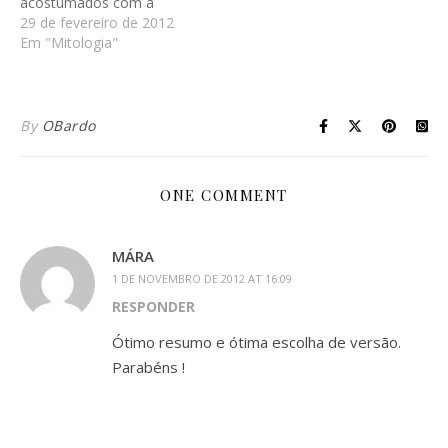
acostumados com a
mitologia greco-romana e
29 de fevereiro de 2012
um pouquinho de
Em "Mitologia"
mitologia nórdica. E assim
tem sido a Mitologia aqui
na RX. Estava pensando:
que tal falar sobre alguma
By
OBardo
coisa um pouquinho
diferente desta vez?
Então,…
ONE COMMENT
MÁRA
1 DE NOVEMBRO DE 2012 AT 16:09
RESPONDER
Ótimo resumo e ótima escolha de versão.
Parabéns !