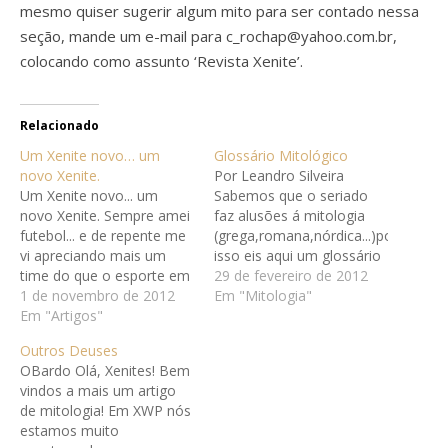
mesmo quiser sugerir algum mito para ser contado nessa
seção, mande um e-mail para
c_rochap@yahoo.com.br
,
colocando como assunto ‘Revista Xenite’.
Relacionado
Um Xenite novo… um
Glossário Mitológico
novo Xenite.
Por Leandro Silveira
Um Xenite novo... um
Sabemos que o seriado
novo Xenite. Sempre amei
faz alusões á mitologia
futebol... e de repente me
(grega,romana,nórdica...)por
vi apreciando mais um
isso eis aqui um glossário
time do que o esporte em
de personagens
29 de fevereiro de 2012
si e neste time tinha
1 de novembro de 2012
mitológicos que tem algo
Em "Mitologia"
olhares e torcidas para
Em "Artigos"
a ver com Xena Warrior
apenas um jogador.
Princess ou personagens
Outros Deuses
Sempre amei mitologia e
do seriado que tem seu
OBardo Olá, Xenites! Bem
assistir Hércules me
nome igual ou semelhante
vindos a mais um artigo
trouxe a chance de dar
a algum da mitologia.
de mitologia! Em XWP nós
imagens mais
Afrodite: na mitologia
estamos muito
contornadas…
grega, Afrodite é…