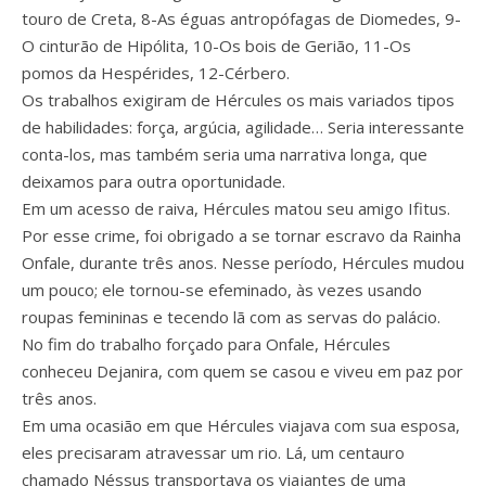
touro de Creta, 8-As éguas antropófagas de Diomedes, 9-
O cinturão de Hipólita, 10-Os bois de Gerião, 11-Os
pomos da Hespérides, 12-Cérbero.
Os trabalhos exigiram de Hércules os mais variados tipos
de habilidades: força, argúcia, agilidade… Seria interessante
conta-los, mas também seria uma narrativa longa, que
deixamos para outra oportunidade.
Em um acesso de raiva, Hércules matou seu amigo Ifitus.
Por esse crime, foi obrigado a se tornar escravo da Rainha
Onfale, durante três anos. Nesse período, Hércules mudou
um pouco; ele tornou-se efeminado, às vezes usando
roupas femininas e tecendo lã com as servas do palácio.
No fim do trabalho forçado para Onfale, Hércules
conheceu Dejanira, com quem se casou e viveu em paz por
três anos.
Em uma ocasião em que Hércules viajava com sua esposa,
eles precisaram atravessar um rio. Lá, um centauro
chamado Néssus transportava os viajantes de uma