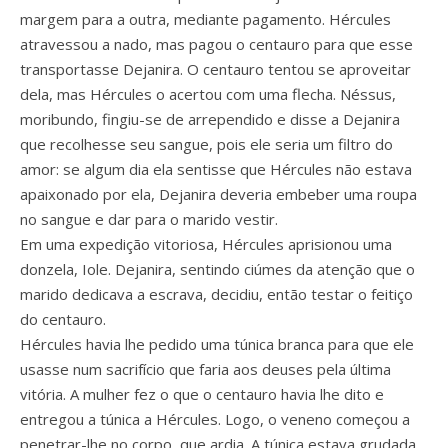
margem para a outra, mediante pagamento. Hércules
atravessou a nado, mas pagou o centauro para que esse
transportasse Dejanira. O centauro tentou se aproveitar
dela, mas Hércules o acertou com uma flecha. Néssus,
moribundo, fingiu-se de arrependido e disse a Dejanira
que recolhesse seu sangue, pois ele seria um filtro do
amor: se algum dia ela sentisse que Hércules não estava
apaixonado por ela, Dejanira deveria embeber uma roupa
no sangue e dar para o marido vestir.
Em uma expedição vitoriosa, Hércules aprisionou uma
donzela, Iole. Dejanira, sentindo ciúmes da atenção que o
marido dedicava a escrava, decidiu, então testar o feitiço
do centauro.
Hércules havia lhe pedido uma túnica branca para que ele
usasse num sacrifício que faria aos deuses pela última
vitória. A mulher fez o que o centauro havia lhe dito e
entregou a túnica a Hércules. Logo, o veneno começou a
penetrar-lhe no corpo, que ardia. A túnica estava grudada