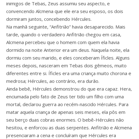
inimigos de Tebas, Zeus assumiu seu aspecto, e
convencendo Alcmena que ele era seu esposo, os dois
dormiram juntos, concebendo Hércules.
Na manhã seguinte, “Anfitrião” havia desaparecido. Mais
tarde, quando o verdadeiro Anfitrião chegou em casa,
Alcmena percebeu que o homem com quem ela havia
dormido na noite Anterior era um deus. Naquela noite, ela
dormiu com seu marido, e eles conceberam Íficles. Alguns
meses depois, nasceram em Tebas dois gêmeos, muito
diferentes entre si. Íficles era uma criança muito chorona e
medrosa; Hércules, ao contrário, era durão.
Ainda bebê, Hércules demonstrou do que era capaz. Hera,
enciumada pelo fato de Zeus ter tido um filho com uma
mortal, declarou guerra ao recém-nascido Hércules. Para
matar aquela criança de apenas seis meses, ela pôs em
seu berço duas cobras enormes. O bebê-Hércules não
hesitou, e enforcou as duas serpentes. Anfitrião e Alcmena
presenciaram a cena e concluíram que Hércules era