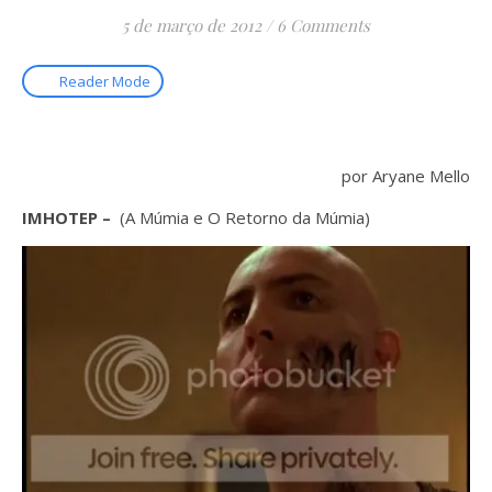
5 de março de 2012
/
6 Comments
Reader Mode
por Aryane Mello
IMHOTEP –
(A Múmia e O Retorno da Múmia)