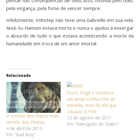
pensar nas consequências de seus atos, movida pelo ódio,
pela vingança, pela fome de vencer sempre.
Infelizmente, Imhotep não teve uma Gabrielle em sua vida.
Anck-Su-Namum estava morta e nunca o ajudou a enxergar
o absurdo de tudo o que estava acontecendo: a morte da
humanidade em troca de um amor imortal.
Relacionado
Doce, frágil e sedutora…
ela ainda sonha com as
estrelas, mas foi ela que
‘causou’ o FIN!
O Senhor dos mares mais
12 de agosto de 2011
temido dos Piratas
Em "Advogado do Diabo"
4 de abril de 2012
Em "Bad Boy"