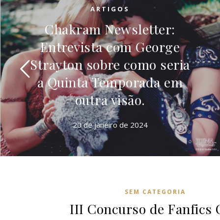
ARTIGOS
Chakram Newsletter:
Entrevista com George
Strayton sobre como seria
a Quinta Temporada em
outra visão.
20 de janeiro de 2024
SEM CATEGORIA
III Concurso de Fanfics