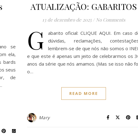
s
ATUALIZAÇÃO: GABARITOS
13 de dezembro de 2025
/
No Comments
G
abarito oficial: CLIQUE AQUI. Em caso d
dúvidas, reclamações, contestações
ano se
lembrem-se de que nós não somos o INE
om ela,
e que este é apenas um jeito de celebrarmos os 3
s bards
anos da série que nós amamos. (Mas se isso não fo
os seus
o…
or, de
…
READ MORE
Mary