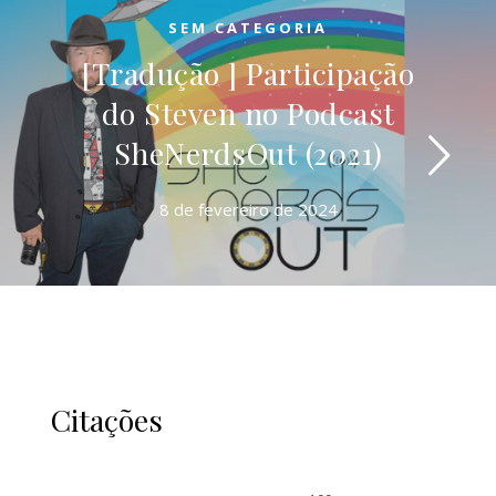
SEM CATEGORIA
[Tradução ] Participação
do Steven no Podcast
SheNerdsOut (2021)
8 de fevereiro de 2024
Citações