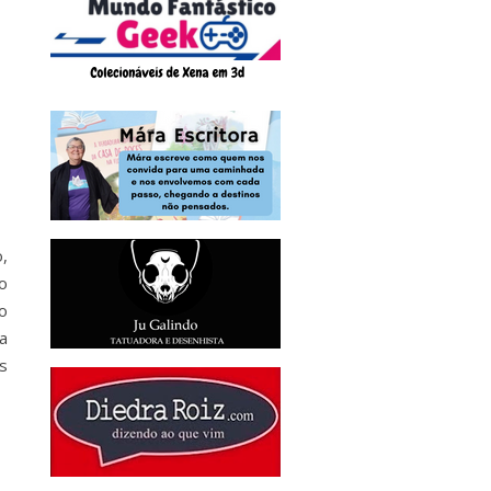
,
o
o
a
s