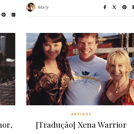
Mary
ARTIGOS
nor,
[Tradução] Xena Warrior