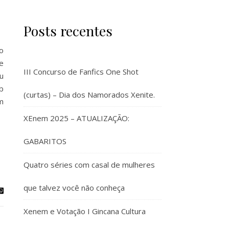
Posts recentes
o
e
III Concurso de Fanfics One Shot
u
ob
(curtas) – Dia dos Namorados Xenite.
m
XEnem 2025 – ATUALIZAÇÃO:
GABARITOS
Quatro séries com casal de mulheres
que talvez você não conheça
Xenem e Votação I Gincana Cultura