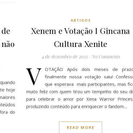
ARTIGOS
 de
Xenem e Votação I Gincana
 não
Cultura Xenite
4 de dezembro de 2025
/
No Comments
V
OTAÇÃO Após dois meses de prazo
finalmente nossa votação saiu! Confess
e quando
que esperava mais participantes, mas fic
te hoje
muito feliz com quem tirou um tempinho do seu di
maiores
para celebrar o amor por Xena Warrior Princes
nteúdos
produzindo conteúdo para enriquecer o fandom…
fora do
READ MORE