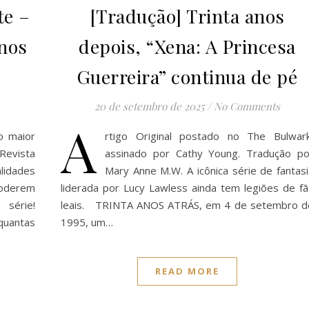
te –
[Tradução] Trinta anos
anos
depois, “Xena: A Princesa
Guerreira” continua de pé
20 de setembro de 2025
/
No Comments
A
o maior
rtigo Original postado no The Bulwark
 Revista
assinado por Cathy Young. Tradução po
lidades
Mary Anne M.W. A icônica série de fantasi
poderem
liderada por Lucy Lawless ainda tem legiões de fã
série!
leais. TRINTA ANOS ATRÁS, em 4 de setembro d
uantas
1995, um…
READ MORE