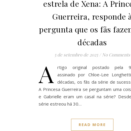
estrela de Xena: A Princ
Guerreira, responde 
pergunta que os fãs faze
décadas
5 de setembro de 2025
/
No Comments
A
rtigo original postado pela 9
assinado por Chloe-Lee Longhe
décadas, os fãs da série de sucess
A Princesa Guerreira se perguntam uma cois
e Gabrielle eram um casal na série? Desd
série estreou há 30…
READ MORE