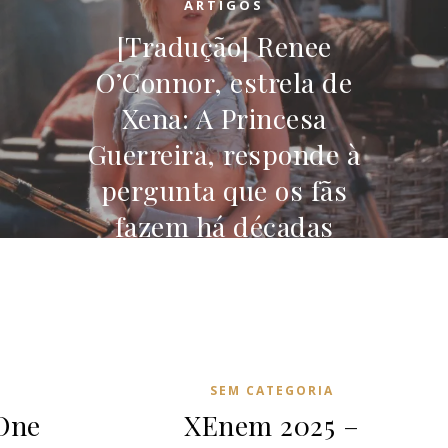
ARTIGOS
[Tradução] Renee
O’Connor, estrela de
Xena: A Princesa
Guerreira, responde à
pergunta que os fãs
fazem há décadas
5 de setembro de 2025
SEM CATEGORIA
 One
XEnem 2025 –