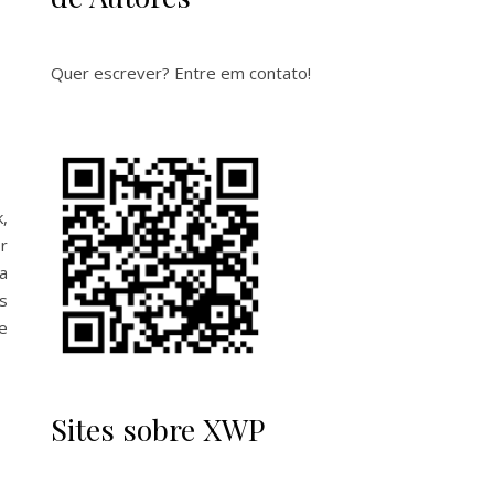
Quer escrever? Entre em contato!
,
r
a
s
e
Sites sobre XWP