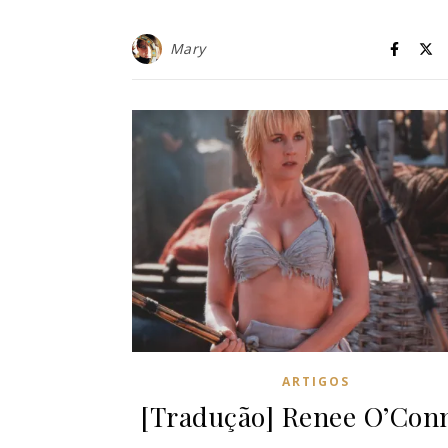
Mary
ARTIGOS
[Tradução] Renee O’Con