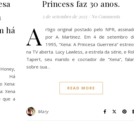
esa
Princess faz 30 anos.
à
5 de setembro de 2025
/
No Comments
A
m há
rtigo original postado pelo NPR, assinad
por A. Martinez. Em 4 de setembro d
1995, “Xena: A Princesa Guerreira” estreo
na TV aberta. Lucy Lawless, a estrela da série, e R
Tapert, seu marido e cocriador de “Xena”, fala
sobre sua…
Honey,
tti Há
o Xena:
READ MORE
a: Xena
e que a
Mary