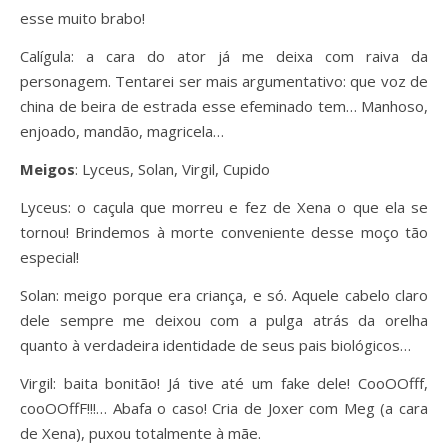
esse muito brabo!
Calígula: a cara do ator já me deixa com raiva da
personagem. Tentarei ser mais argumentativo: que voz de
china de beira de estrada esse efeminado tem… Manhoso,
enjoado, mandão, magricela…
Meigos
: Lyceus, Solan, Virgil, Cupido
Lyceus: o caçula que morreu e fez de Xena o que ela se
tornou! Brindemos à morte conveniente desse moço tão
especial!
Solan: meigo porque era criança, e só. Aquele cabelo claro
dele sempre me deixou com a pulga atrás da orelha
quanto à verdadeira identidade de seus pais biológicos…
Virgil: baita bonitão! Já tive até um fake dele! CooOOfff,
cooOOffF!!!… Abafa o caso! Cria de Joxer com Meg (a cara
de Xena), puxou totalmente à mãe.