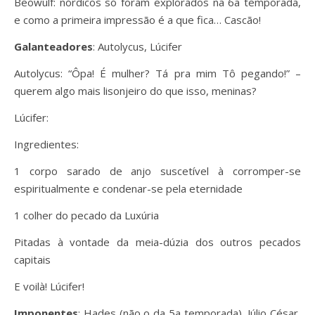
Beowulf: nórdicos só foram explorados na 6a temporada,
e como a primeira impressão é a que fica… Cascão!
Galanteadores
: Autolycus, Lúcifer
Autolycus: “Ôpa! É mulher? Tá pra mim Tô pegando!” –
querem algo mais lisonjeiro do que isso, meninas?
Lúcifer:
Ingredientes:
1 corpo sarado de anjo suscetível à corromper-se
espiritualmente e condenar-se pela eternidade
1 colher do pecado da Luxúria
Pitadas à vontade da meia-dúzia dos outros pecados
capitais
E voilà! Lúcifer!
Imponentes
: Hades (não o da 5a temporada), Júlio César,