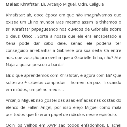
Malas
: Khrafstar, Eli, Arcanjo Miguel, Odin, Calígula
Khrafstar: ah, doce época em que não imaginávamos que
existia um Eli no mundo! Mas mesmo assim lá tínhamos o
sr. Khrafstar papagueando nos ouvidos de Gabrielle sobre
o deus Único… Sorte a nossa que ele era encapetado e
Xena pôde dar cabo dele, senão ele poderia ter
conseguido arrebanhar a Gabrielle pra sua seita. Cá entre
nós, que vocação pra ovelha que a Gabrielle tinha, não? Até
Najara quase pescou a barda!
Eli: o que aprendemos com Khrafstar, e agora com Eli? Que
solteirão + cabelos compridos = homem da paz. Trocando
em miúdos, um pé no meu s…
Arcanjo Miguel: não gostei das asas enfiadas nas costas do
elenco de Fallen Angel, por isso elejo Miguel como mala
por todos que fizeram papel de ridículos nesse episódio.
Odin: os velhos em XWP são todos enfadonhos. E achei