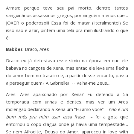
Arman: porque teve seu pai morto, dentre tantos
sanguinários assassinos gregos, por ninguém menos que…
JOXER o poderoso!!! Essa foi de matar (literalmente!) Se
isso não é azar, pintem uma tela pra mim ilustrando o que
é!
Babões
: Draco, Ares
Draco: eu já detestava esse símio na época em que ele
babava no cangote de Xena, mas então ele leva uma flecha
do amor bem no traseiro e, a partir desse encanto, passa
a perseguir quem? A Gabrielle! ¬¬ Valha-me Zeus…
Ares: Ares apaixonado por Xena? Eu defendo a 5a
temporada com unhas e dentes, mas ver um Ares
molengão declarando a Xena um “Eu amo você” –
não é um
bom mês pra mim usar essa frase
… – foi a gota que
entornou o copo d’água onde já havia uma tempestade…
Se nem Afrodite, Deusa do Amor, apareceu in love with