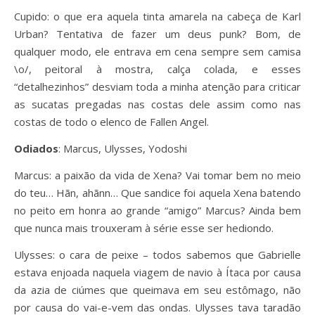
Cupido: o que era aquela tinta amarela na cabeça de Karl
Urban? Tentativa de fazer um deus punk? Bom, de
qualquer modo, ele entrava em cena sempre sem camisa
\o/, peitoral à mostra, calça colada, e esses
“detalhezinhos” desviam toda a minha atenção para criticar
as sucatas pregadas nas costas dele assim como nas
costas de todo o elenco de Fallen Angel.
Odiados
: Marcus, Ulysses, Yodoshi
Marcus: a paixão da vida de Xena? Vai tomar bem no meio
do teu… Hãn, ahãnn… Que sandice foi aquela Xena batendo
no peito em honra ao grande “amigo” Marcus? Ainda bem
que nunca mais trouxeram à série esse ser hediondo.
Ulysses: o cara de peixe – todos sabemos que Gabrielle
estava enjoada naquela viagem de navio à Ítaca por causa
da azia de ciúmes que queimava em seu estômago, não
por causa do vai-e-vem das ondas. Ulysses tava taradão