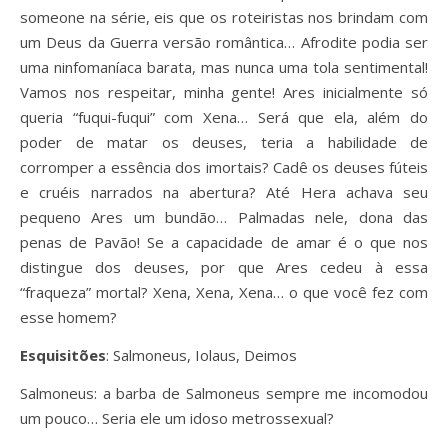
someone na série, eis que os roteiristas nos brindam com
um Deus da Guerra versão romântica… Afrodite podia ser
uma ninfomaníaca barata, mas nunca uma tola sentimental!
Vamos nos respeitar, minha gente! Ares inicialmente só
queria “fuqui-fuqui” com Xena… Será que ela, além do
poder de matar os deuses, teria a habilidade de
corromper a essência dos imortais? Cadê os deuses fúteis
e cruéis narrados na abertura? Até Hera achava seu
pequeno Ares um bundão… Palmadas nele, dona das
penas de Pavão! Se a capacidade de amar é o que nos
distingue dos deuses, por que Ares cedeu à essa
“fraqueza” mortal? Xena, Xena, Xena… o que você fez com
esse homem?
Esquisitões
: Salmoneus, Iolaus, Deimos
Salmoneus: a barba de Salmoneus sempre me incomodou
um pouco… Seria ele um idoso metrossexual?