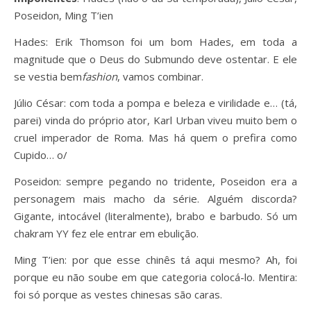
Poseidon, Ming T’ien
Hades: Erik Thomson foi um bom Hades, em toda a
magnitude que o Deus do Submundo deve ostentar. E ele
se vestia bem
fashion
, vamos combinar.
Júlio César: com toda a pompa e beleza e virilidade e… (tá,
parei) vinda do próprio ator, Karl Urban viveu muito bem o
cruel imperador de Roma. Mas há quem o prefira como
Cupido… o/
Poseidon: sempre pegando no tridente, Poseidon era a
personagem mais macho da série. Alguém discorda?
Gigante, intocável (literalmente), brabo e barbudo. Só um
chakram YY fez ele entrar em ebulição.
Ming T’ien: por que esse chinês tá aqui mesmo? Ah, foi
porque eu não soube em que categoria colocá-lo. Mentira:
foi só porque as vestes chinesas são caras.