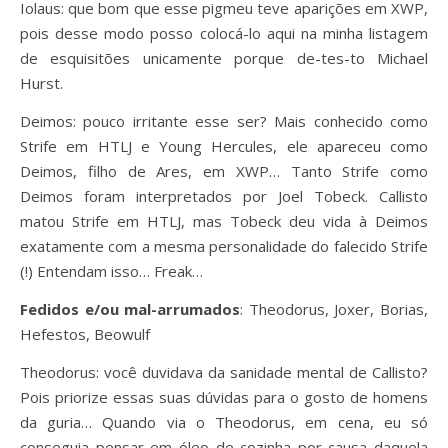
Iolaus: que bom que esse pigmeu teve aparições em XWP,
pois desse modo posso colocá-lo aqui na minha listagem
de esquisitões unicamente porque de-tes-to Michael
Hurst.
Deimos: pouco irritante esse ser? Mais conhecido como
Strife em HTLJ e Young Hercules, ele apareceu como
Deimos, filho de Ares, em XWP… Tanto Strife como
Deimos foram interpretados por Joel Tobeck. Callisto
matou Strife em HTLJ, mas Tobeck deu vida à Deimos
exatamente com a mesma personalidade do falecido Strife
(!) Entendam isso… Freak…
Fedidos e/ou mal-arrumados
: Theodorus, Joxer, Borias,
Hefestos, Beowulf
Theodorus: você duvidava da sanidade mental de Callisto?
Pois priorize essas suas dúvidas para o gosto de homens
da guria… Quando via o Theodorus, em cena, eu só
conseguia pensar em óleo de cozinha por causa daquela