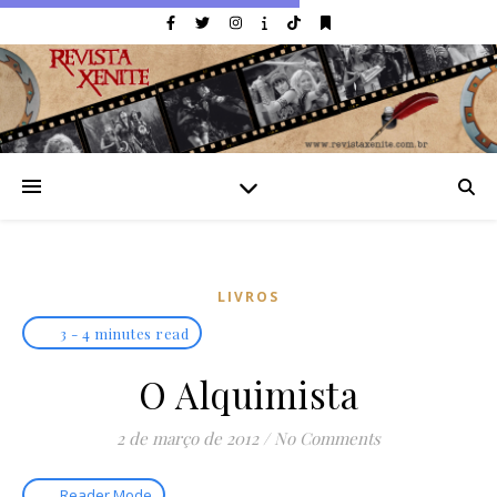
LIVROS
3 - 4 minutes read
O Alquimista
2 de março de 2012
/
No Comments
Reader Mode