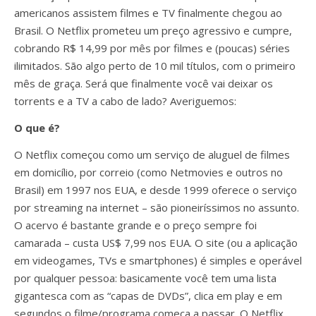
americanos assistem filmes e TV finalmente chegou ao
Brasil. O Netflix prometeu um preço agressivo e cumpre,
cobrando R$ 14,99 por mês por filmes e (poucas) séries
ilimitados. São algo perto de 10 mil títulos, com o primeiro
mês de graça. Será que finalmente você vai deixar os
torrents e a TV a cabo de lado? Averiguemos:
O que é?
O Netflix começou como um serviço de aluguel de filmes
em domicílio, por correio (como Netmovies e outros no
Brasil) em 1997 nos EUA, e desde 1999 oferece o serviço
por streaming na internet – são pioneiríssimos no assunto.
O acervo é bastante grande e o preço sempre foi
camarada – custa US$ 7,99 nos EUA. O site (ou a aplicação
em videogames, TVs e smartphones) é simples e operável
por qualquer pessoa: basicamente você tem uma lista
gigantesca com as “capas de DVDs”, clica em play e em
segundos o filme/programa começa a passar. O Netflix