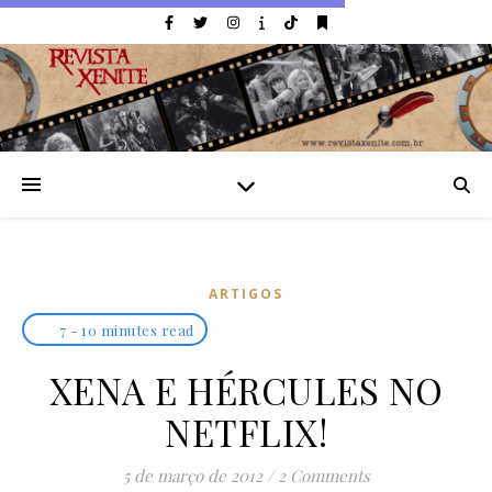
ARTIGOS
7 - 10 minutes read
XENA E HÉRCULES NO
NETFLIX!
5 de março de 2012
/
2 Comments