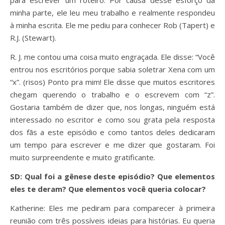
para escrever um roteiro. Por causa desse esforço da
minha parte, ele leu meu trabalho e realmente respondeu
à minha escrita. Ele me pediu para conhecer Rob (Tapert) e
R.J. (Stewart).
R. J. me contou uma coisa muito engraçada. Ele disse: “Você
entrou nos escritórios porque sabia soletrar Xena com um
“x”. (risos) Ponto pra mim! Ele disse que muitos escritores
chegam querendo o trabalho e o escrevem com “z”.
Gostaria também de dizer que, nos longas, ninguém está
interessado no escritor e como sou grata pela resposta
dos fãs a este episódio e como tantos deles dedicaram
um tempo para escrever e me dizer que gostaram. Foi
muito surpreendente e muito gratificante.
SD: Qual foi a gênese deste episódio? Que elementos
eles te deram? Que elementos você queria colocar?
Katherine: Eles me pediram para comparecer à primeira
reunião com três possíveis ideias para histórias. Eu queria