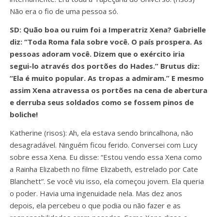
Não era o fio de uma pessoa só.
SD: Quão boa ou ruim foi a Imperatriz Xena? Gabrielle
diz: “Toda Roma fala sobre você. O país prospera. As
pessoas adoram você. Dizem que o exército iria
segui-lo através dos portões do Hades.” Brutus diz:
“Ela é muito popular. As tropas a admiram.” E mesmo
assim Xena atravessa os portões na cena de abertura
e derruba seus soldados como se fossem pinos de
boliche!
Katherine (risos): Ah, ela estava sendo brincalhona, não
desagradável. Ninguém ficou ferido. Conversei com Lucy
sobre essa Xena. Eu disse: “Estou vendo essa Xena como
a Rainha Elizabeth no filme Elizabeth, estrelado por Cate
Blanchett”. Se você viu isso, ela começou jovem. Ela queria
o poder. Havia uma ingenuidade nela. Mas dez anos
depois, ela percebeu o que podia ou não fazer e as