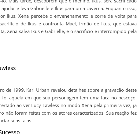
lo. Mais tarde, descobrem que o menino, Ikus, será sacrificado
judar e leva Gabrielle e Ikus para uma caverna. Enquanto isso,
or Ikus. Xena percebe o envenenamento e corre de volta para
sacrifício de Ikus e confronta Mael, irmão de Ikus, que estava
, Xena salva Ikus e Gabrielle, e o sacrifício é interrompido pela
awless
o de 1999, Karl Urban revelou detalhes sobre a gravação deste
da foi aquela em que sua personagem tem uma faca no pescoço.
certado ao ver Lucy Lawless no modo Xena pela primeira vez, já
iro não foram feitas com os atores caracterizados. Sua reação fez
ciar suas falas.
 Sucesso