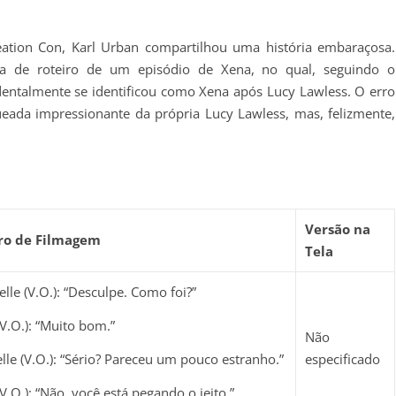
eation Con, Karl Urban compartilhou uma história embaraçosa.
a de roteiro de um episódio de Xena, no qual, seguindo o
dentalmente se identificou como Xena após Lucy Lawless. O erro
eada impressionante da própria Lucy Lawless, mas, felizmente,
Versão na
ro de Filmagem
Tela
lle (V.O.): “Desculpe. Como foi?”
V.O.): “Muito bom.”
Não
lle (V.O.): “Sério? Pareceu um pouco estranho.”
especificado
V.O.): “Não, você está pegando o jeito.”