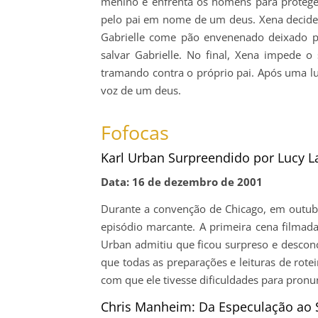
menino e enfrenta os homens para protegê-
pelo pai em nome de um deus. Xena decide a
Gabrielle come pão envenenado deixado p
salvar Gabrielle. No final, Xena impede o 
tramando contra o próprio pai. Após uma luta
voz de um deus.
Fofocas
Karl Urban Surpreendido por Lucy L
Data: 16 de dezembro de 2001
Durante a convenção de Chicago, em outubr
episódio marcante. A primeira cena filma
Urban admitiu que ficou surpreso e descon
que todas as preparações e leituras de rote
com que ele tivesse dificuldades para pronun
Chris Manheim: Da Especulação ao