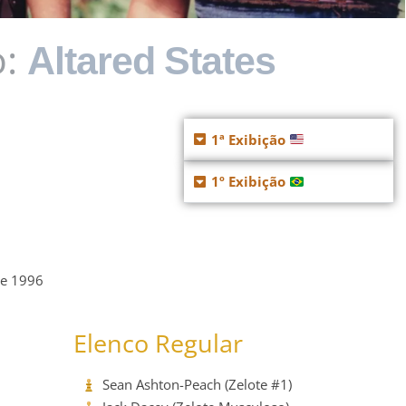
:
Altared States
1ª Exibição
1º Exibição
de 1996
Elenco Regular
Sean Ashton-Peach (Zelote #1)