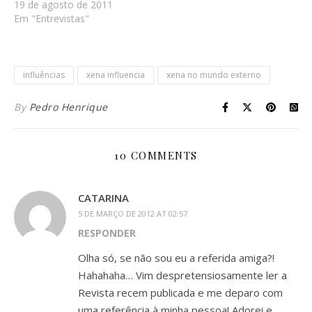
19 de agosto de 2011
Em "Entrevistas"
influências
xena influencia
xena no mundo externo
By
Pedro Henrique
10 COMMENTS
CATARINA
5 DE MARÇO DE 2012 AT 02:57
RESPONDER
Olha só, se não sou eu a referida amiga?!
Hahahaha… Vim despretensiosamente ler a
Revista recem publicada e me deparo com
uma referência à minha pessoa! Adorei e