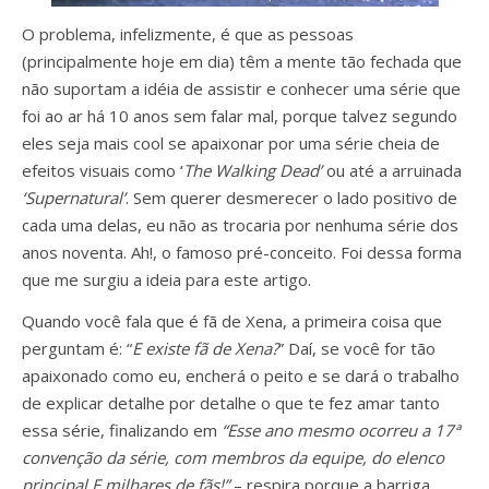
O problema, infelizmente, é que as pessoas
(principalmente hoje em dia) têm a mente tão fechada que
não suportam a idéia de assistir e conhecer uma série que
foi ao ar há 10 anos sem falar mal, porque talvez segundo
eles seja mais cool se apaixonar por uma série cheia de
efeitos visuais como ‘
The Walking Dead’
ou até a arruinada
‘Supernatural’
. Sem querer desmerecer o lado positivo de
cada uma delas, eu não as trocaria por nenhuma série dos
anos noventa. Ah!, o famoso pré-conceito. Foi dessa forma
que me surgiu a ideia para este artigo.
Quando você fala que é fã de Xena, a primeira coisa que
perguntam é: “
E existe fã de Xena?
” Daí, se você for tão
apaixonado como eu, encherá o peito e se dará o trabalho
de explicar detalhe por detalhe o que te fez amar tanto
essa série, finalizando em
“Esse ano mesmo ocorreu a 17ª
convenção da série, com membros da equipe, do elenco
principal E milhares de fãs!”
– respira porque a barriga