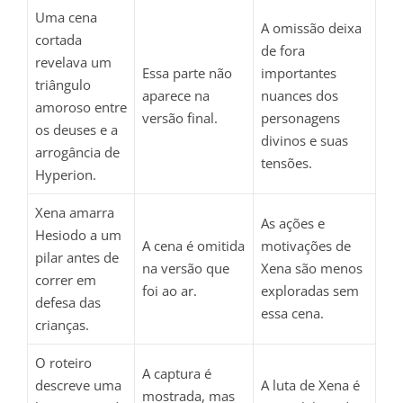
Uma cena
A omissão deixa
cortada
de fora
revelava um
Essa parte não
importantes
triângulo
aparece na
nuances dos
amoroso entre
versão final.
personagens
os deuses e a
divinos e suas
arrogância de
tensões.
Hyperion.
Xena amarra
As ações e
Hesiodo a um
A cena é omitida
motivações de
pilar antes de
na versão que
Xena são menos
correr em
foi ao ar.
exploradas sem
defesa das
essa cena.
crianças.
O roteiro
A captura é
descreve uma
A luta de Xena é
mostrada, mas