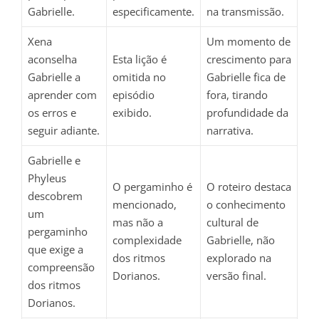
Gabrielle.
especificamente.
na transmissão.
Xena
Um momento de
aconselha
Esta lição é
crescimento para
Gabrielle a
omitida no
Gabrielle fica de
aprender com
episódio
fora, tirando
os erros e
exibido.
profundidade da
seguir adiante.
narrativa.
Gabrielle e
Phyleus
O pergaminho é
O roteiro destaca
descobrem
mencionado,
o conhecimento
um
mas não a
cultural de
pergaminho
complexidade
Gabrielle, não
que exige a
dos ritmos
explorado na
compreensão
Dorianos.
versão final.
dos ritmos
Dorianos.