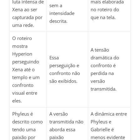
luta intensa de
mais elaborada
sem a
Xena ao ser
no roteiro do
intensidade
capturada por
que na tela.
descrita.
uma rede.
O roteiro
mostra
A tensão
Hyperion
Essa
dramática do
perseguindo
perseguição e
confronto é
Xena até o
confronto não
perdida na
templo e um
são exibidos.
versão
confronto
transmitida.
visual entre
eles.
Phyleus é
A versão
A dinâmica entre
descrito como
transmitida não
Phyleus e
tendo uma
aborda essa
Gabrielle é
paixão por
paixão
menos evidente