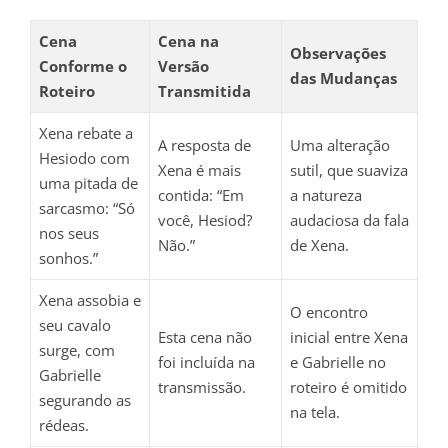
Cena
Cena na
Observações
Conforme o
Versão
das Mudanças
Roteiro
Transmitida
Xena rebate a
A resposta de
Uma alteração
Hesiodo com
Xena é mais
sutil, que suaviza
uma pitada de
contida: “Em
a natureza
sarcasmo: “Só
você, Hesiod?
audaciosa da fala
nos seus
Não.”
de Xena.
sonhos.”
Xena assobia e
O encontro
seu cavalo
Esta cena não
inicial entre Xena
surge, com
foi incluída na
e Gabrielle no
Gabrielle
transmissão.
roteiro é omitido
segurando as
na tela.
rédeas.